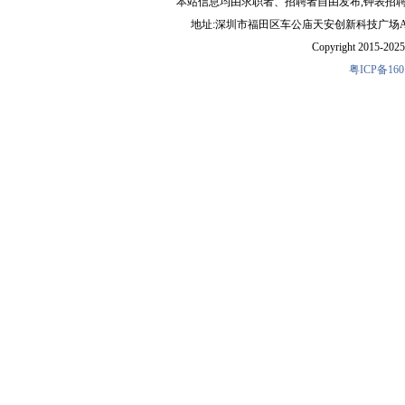
本站信息均由求职者、招聘者自由发布,钟表招
外贸业务员
(2人) 深圳市埃帝诗钟表有限公司
地址:深圳市福田区车公庙天安创新科技广场A1403-22 
外贸业务员
(2人) 深圳市瑞美时表业有限公司
Copyright 2015-2025 
外贸业务员
(若干人) 深圳市昊钢表业有限公司
粤ICP备160
外贸业务员
(1人) 威霖科技（深圳）有限公司
外贸业务员
(3人) 深圳市群富钟表设计有限公
钟表外贸业务
(5人) 深圳市沃琪钟表有限公司
外贸业务员
(2人) 东莞市汇时电子科技有限公
外贸业务员
(2人) 东莞市谢岗海鲸钟表配件厂
应届毕业生--
(8人) 深圳市沃琪钟表有限公司
外贸业务员
(若干人) 深圳钟氏钟表有限公司
外贸业务员
(5人) 深圳市沃琪钟表有限公司
外贸业务员
(3人) 深圳市吉德瑞钟表有限公司