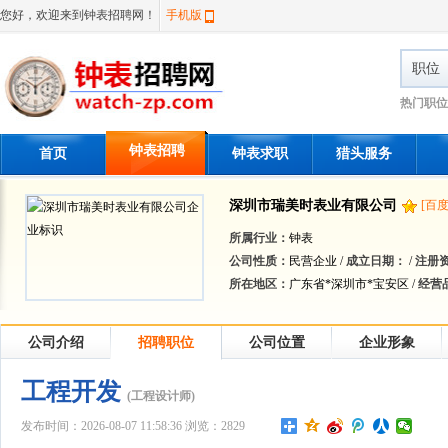
您好，欢迎来到钟表招聘网！
手机版
职位
热门职位
钟表招聘
首页
钟表求职
猎头服务
深圳市瑞美时表业有限公司
[百
所属行业：
钟表
公司性质：
民营企业 /
成立日期：
/
注册
所在地区：
广东省*深圳市*宝安区 /
经营
公司介绍
招聘职位
公司位置
企业形象
工程开发
(工程设计师)
发布时间：2026-08-07 11:58:36 浏览：2829