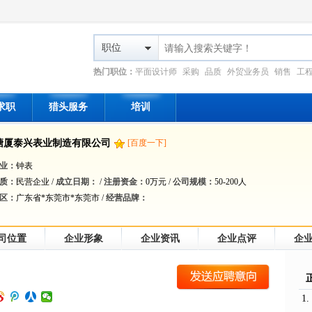
职位
热门职位：
平面设计师
采购
品质
外贸业务员
销售
工
求职
猎头服务
培训
塘厦泰兴表业制造有限公司
[百度一下]
业：
钟表
质：
民营企业 /
成立日期：
/
注册资金：
0万元 /
公司规模：
50-200人
区：
广东省*东莞市*东莞市 /
经营品牌：
司位置
企业形象
企业资讯
企业点评
企