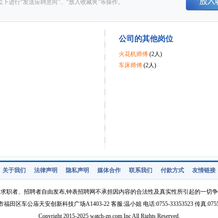
下进行“发送应聘意向”、“放入收藏夹”等操作。
公司的其他岗位
火花机师傅
(2人)
车床师傅
(2人)
关于我们
法律声明
隐私声明
媒体合作
联系我们
付款方式
友情链接
求职者、招聘者自由发布,钟表招聘网不承担因内容的合法性及真实性所引起的一切
福田区车公庙天安创新科技广场A1403-22 客服:温小姐 电话:0755-33353523 传真:0755-3
Copyright 2015-2025 watch-zp.com Inc All Rights Reserved.