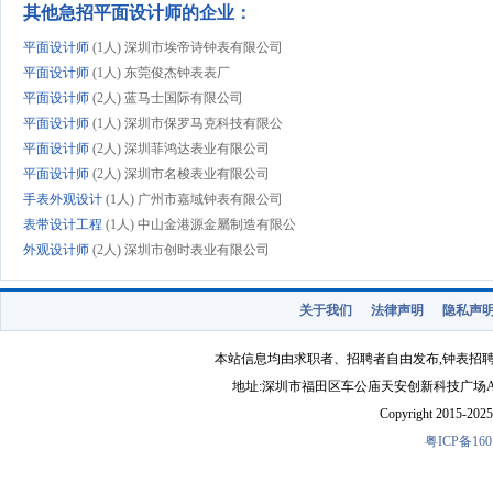
其他急招平面设计师的企业：
平面设计师
(1人) 深圳市埃帝诗钟表有限公司
平面设计师
(1人) 东莞俊杰钟表表厂
平面设计师
(2人) 蓝马士国际有限公司
平面设计师
(1人) 深圳市保罗马克科技有限公
平面设计师
(2人) 深圳菲鸿达表业有限公司
平面设计师
(2人) 深圳市名梭表业有限公司
手表外观设计
(1人) 广州市嘉域钟表有限公司
表带设计工程
(1人) 中山金港源金屬制造有限公
外观设计师
(2人) 深圳市创时表业有限公司
平面设计师
(2人) 深圳市仁高表业有限公司
平面设计师
(1人) 深圳市吉德瑞钟表有限公司
关于我们
法律声明
隐私声
平面设计师
(1人) 宝德表业（深圳）有限公司
平面设计师
(若干人) 深圳市中艺伟业钟表有限公
本站信息均由求职者、招聘者自由发布,钟表招
高级平面设计
(1人) 东莞市锦利电子科技有限公
地址:深圳市福田区车公庙天安创新科技广场A1403-22 
平面设计师
(2人) 深圳瑞飞表业有限公司
Copyright 2015-2025 
平面设计师
(2人) 东莞市永俊表业有限公司
粤ICP备160
平面设计
(1人) 深圳钟氏钟表有限公司
外观设计师
(2人) 深圳市古尊表业有限公司